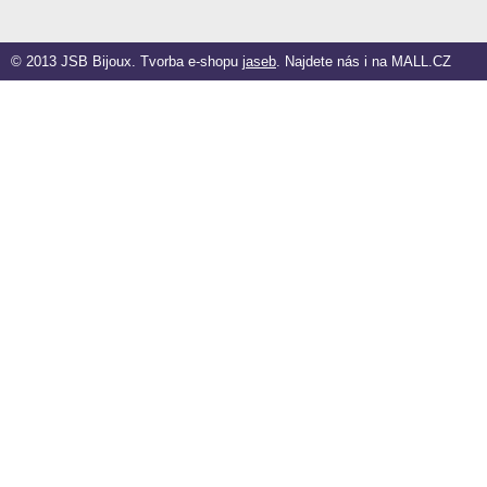
© 2013 JSB Bijoux. Tvorba e-shopu
jaseb
. Najdete nás i na
MALL.CZ