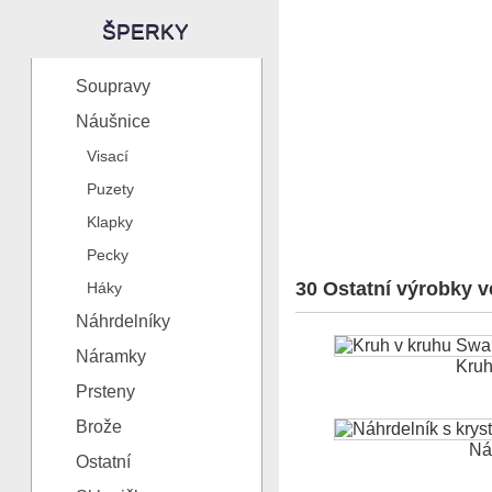
ŠPERKY
Soupravy
Náušnice
Visací
Puzety
Klapky
Pecky
30 Ostatní výrobky ve
Háky
Náhrdelníky
Náramky
Kruh 
Prsteny
Brože
Náh
Ostatní