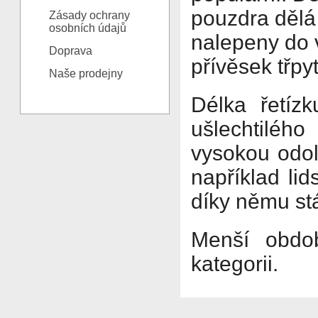
pouzdra dělá 
Zásady ochrany
osobních údajů
nalepeny do 
Doprava
přívěsek třpy
Naše prodejny
Délka řetíz
ušlechtilého
vysokou odol
například lid
díky němu stá
Menší obdob
kategorii.