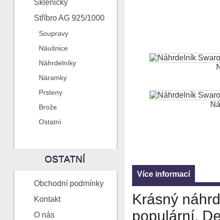
Skleničky
Stříbro AG 925/1000
Soupravy
Náušnice
Náhrdelníky
N
Náramky
Prsteny
Ná
Brože
Ostatní
OSTATNÍ
Více informací
Obchodní podmínky
Krásný náhrde
Kontakt
populární. D
O nás