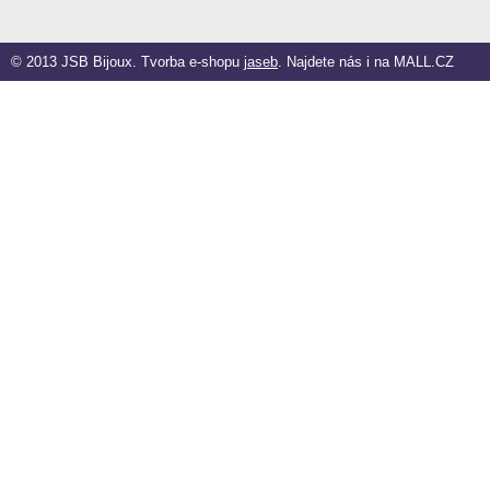
© 2013 JSB Bijoux. Tvorba e-shopu
jaseb
. Najdete nás i na
MALL.CZ