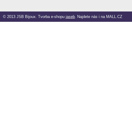
© 2013 JSB Bijoux. Tvorba e-shopu
jaseb
. Najdete nás i na
MALL.CZ