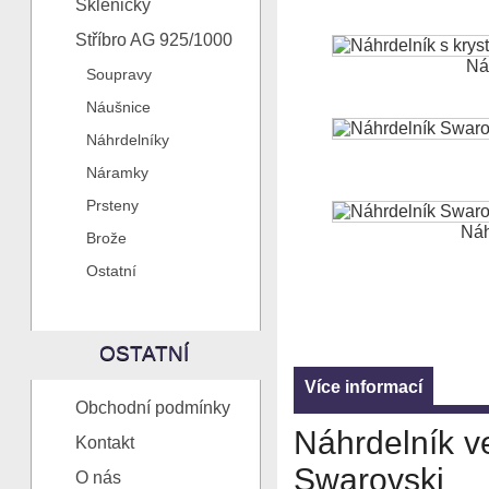
Skleničky
Stříbro AG 925/1000
Náh
Soupravy
Náušnice
Náhrdelníky
Náramky
Prsteny
Náh
Brože
Ostatní
OSTATNÍ
Více informací
Obchodní podmínky
Náhrdelník ve
Kontakt
Swarovsk
O nás