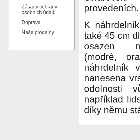
provedeních.
Zásady ochrany
osobních údajů
Doprava
K náhrdelní
Naše prodejny
také 45 cm dl
osazen m
(modré, ora
náhrdelník v
nanesena vrs
odolnosti v
například lid
díky němu stá