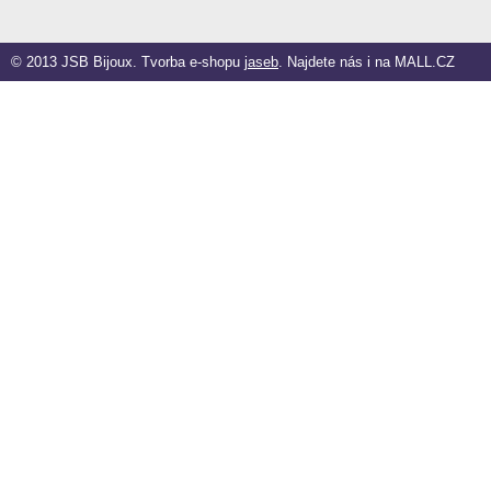
© 2013 JSB Bijoux. Tvorba e-shopu
jaseb
. Najdete nás i na
MALL.CZ