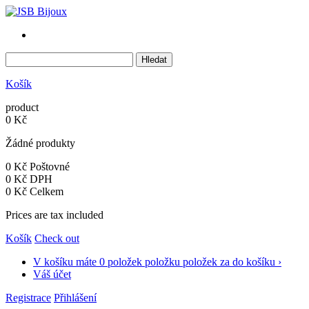
Košík
product
0 Kč
Žádné produkty
0 Kč
Poštovné
0 Kč
DPH
0 Kč
Celkem
Prices are tax included
Košík
Check out
V košíku máte
0 položek
položku
položek
za
do košíku ›
Váš účet
Registrace
Přihlášení