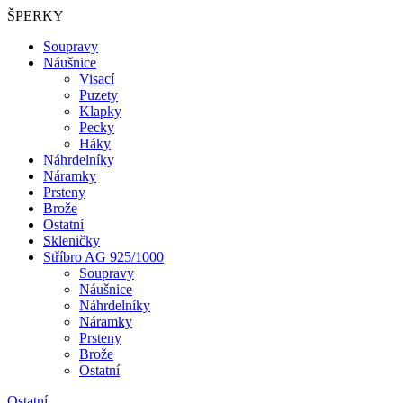
ŠPERKY
Soupravy
Náušnice
Visací
Puzety
Klapky
Pecky
Háky
Náhrdelníky
Náramky
Prsteny
Brože
Ostatní
Skleničky
Stříbro AG 925/1000
Soupravy
Náušnice
Náhrdelníky
Náramky
Prsteny
Brože
Ostatní
Ostatní