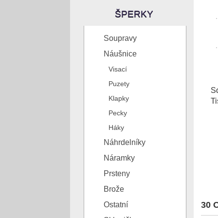
ŠPERKY
Soupravy
Náušnice
Visací
Puzety
Sd
Klapky
Ti
Pecky
Háky
Náhrdelníky
Náramky
Prsteny
Brože
30 O
Ostatní