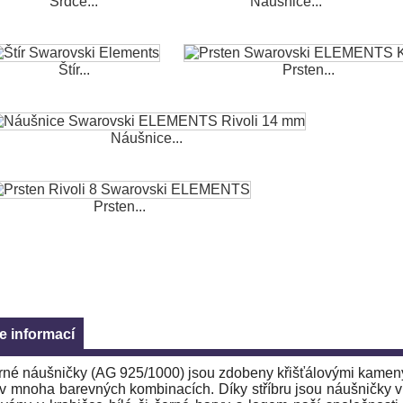
Srdce...
Náušnice...
Štír...
Prsten...
Náušnice...
Prsten...
e informací
brné náušničky (AG 925/1000) jsou zdobeny křišťálovými kamen
 v mnoha barevných kombinacích. Díky stříbru jsou náušničky vh