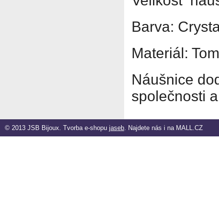
Velikost náu
Barva: Crysta
Materiál: Tom
Náušnice dod
společnosti
© 2013 JSB Bijoux. Tvorba e-shopu
jaseb
. Najdete nás i na
MALL.CZ