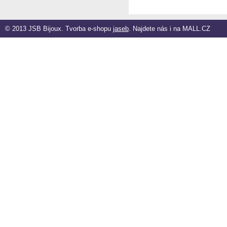
© 2013 JSB Bijoux. Tvorba e-shopu
jaseb
. Najdete nás i na
MALL.CZ