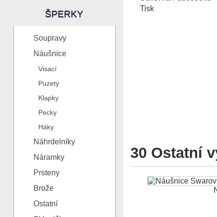
Tisk
ŠPERKY
Soupravy
Náušnice
Visací
Puzety
Klapky
Pecky
Háky
Náhrdelníky
30 Ostatní v
Náramky
Prsteny
Brože
N
Ostatní