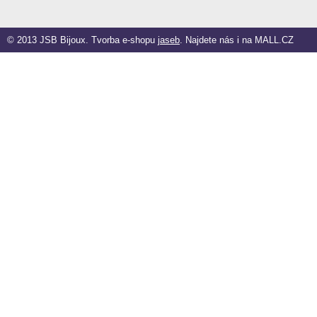
© 2013 JSB Bijoux. Tvorba e-shopu
jaseb
. Najdete nás i na
MALL.CZ