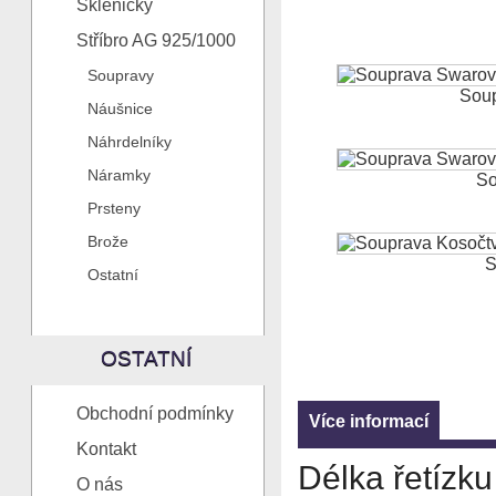
Skleničky
Stříbro AG 925/1000
Soupravy
Soup
Náušnice
Náhrdelníky
Náramky
So
Prsteny
Brože
S
Ostatní
OSTATNÍ
Obchodní podmínky
Více informací
Kontakt
Délka řetízku
O nás