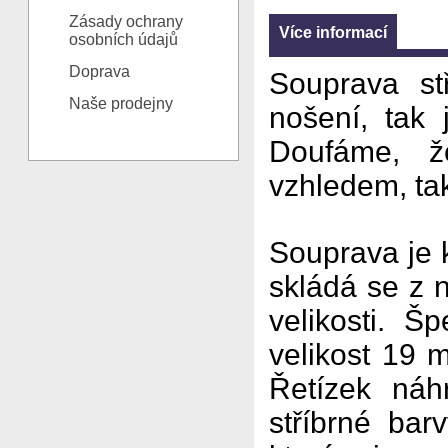
Zásady ochrany
Více informací
osobních údajů
Doprava
Souprava st
Naše prodejny
nošení, tak
Doufáme, ž
vzhledem, tak
Souprava je 
skládá se z 
velikosti. Š
velikost 19 
Řetízek náh
stříbrné bar