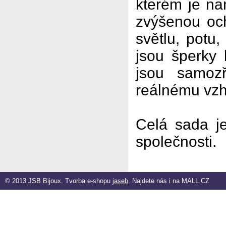
kterém je na
zvýšenou och
světlu, potu
jsou šperky
jsou samozř
reálnému vzh
Celá sada j
společnosti.
© 2013 JSB Bijoux. Tvorba e-shopu
jaseb
. Najdete nás i na
MALL.CZ