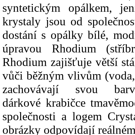
syntetickým opálkem, jen
krystaly jsou od společno
dostání s opálky bílé, mo
úpravou Rhodium (stříb
Rhodium zajišťuje větší stá
vůči běžným vlivům (voda, s
zachovávají svou ba
dárkové krabičce tmavěmod
společnosti a logem Cryst
obrázky odpovídají reálném