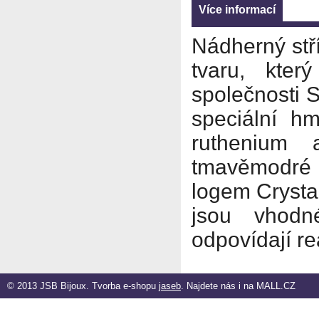
Více informací
Nádherný stř
tvaru, kte
společnosti 
speciální h
ruthenium
tmavěmodré č
logem Crysta
jsou vhodn
odpovídají r
© 2013 JSB Bijoux. Tvorba e-shopu
jaseb
. Najdete nás i na
MALL.CZ