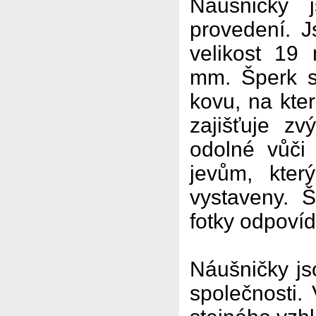
Náušničky 
provedení. J
velikost 19
mm. Šperk st
kovu, na kte
zajišťuje z
odolné vůči 
jevům, kte
vystaveny. 
fotky odpoví
Náušničky js
společnosti.