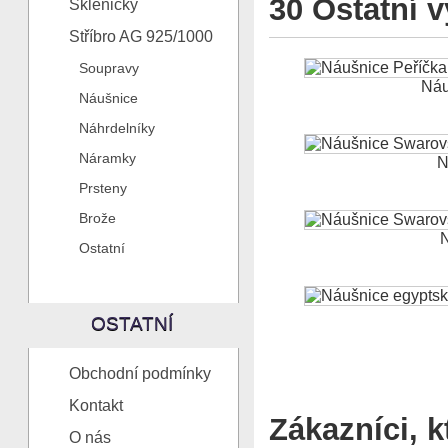
30 Ostatní v
Skleničky
Stříbro AG 925/1000
Soupravy
Náu
Náušnice
Náhrdelníky
Náramky
N
Prsteny
Brože
N
Ostatní
OSTATNÍ
Obchodní podmínky
Kontakt
Zákazníci, k
O nás