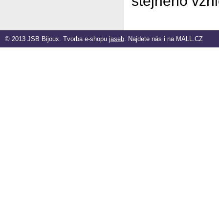
stejného vzh
© 2013 JSB Bijoux. Tvorba e-shopu
jaseb
. Najdete nás i na
MALL.CZ